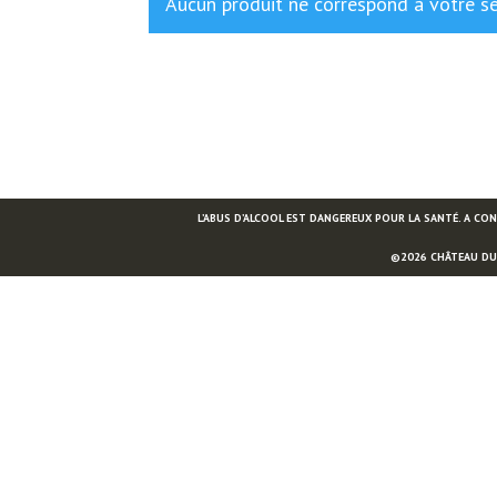
Aucun produit ne correspond à votre sé
L’ABUS D’ALCOOL EST DANGEREUX POUR LA SANTÉ. A C
©2026 CHÂTEAU DU C