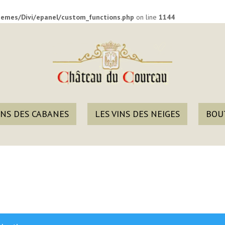
emes/Divi/epanel/custom_functions.php
on line
1144
INS DES CABANES
LES VINS DES NEIGES
BOU