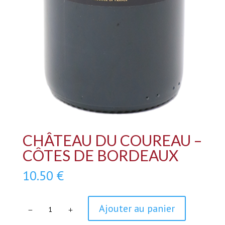
CHÂTEAU DU COUREAU –
CÔTES DE BORDEAUX
10.50
€
quantité
Ajouter au panier
de
Château