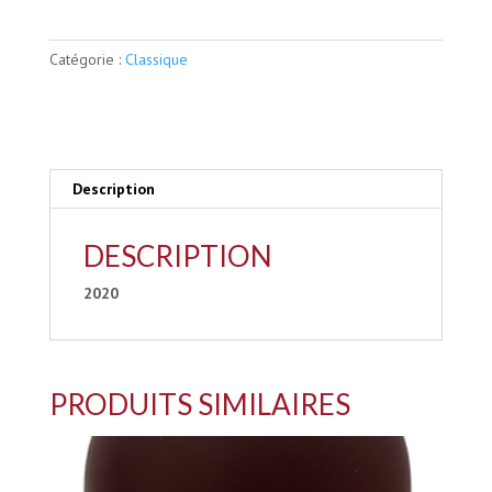
du
COUREAU
Catégorie :
Classique
-
Côtes
de
Bordeaux
Description
DESCRIPTION
2020
PRODUITS SIMILAIRES